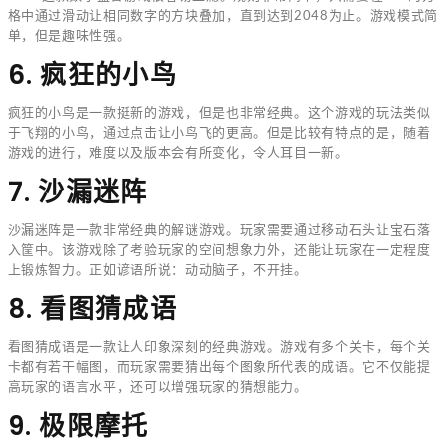
格中通过滑动让相同数字的方块叠加，直到达到2048为止。游戏模式简
单，但是趣味性强。
6. 疯狂的小鸟
疯狂的小鸟是一款挺新的游戏，但是也非常经典。这个游戏的玩法类似
于飞翔的小鸟，通过点击让小鸟飞的更高。但是比较有特点的是，随着
游戏的进行，难度以及版本会有所变化，令人耳目一新。
7. 沙漏迷阵
沙漏迷阵是一款非常经典的解谜游戏。玩家需要通过移动石头让宝石落
入筐中。该游戏除了考验玩家的空间想象力外，还能让玩家在一定程度
上锻炼智力。正如谚语所说：动动脑子，不开挂。
8. 看图猜成语
看图猜成语是一款让人印象深刻的经典游戏。游戏有多个关卡，每个关
卡都有若干幅图，而玩家需要猜出每个图象所代表的成语。它不仅能提
高玩家的语言水平，还可以增强玩家的猜想能力。
9. 极限摩托